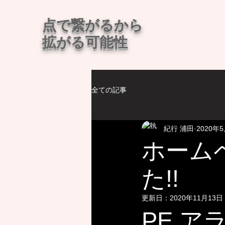
​点で繋がるから
拡がる可能性
全ての記事
紀行 浦田
2020年
ホーム
た!!
更新日：
2020年11月13日
PE.