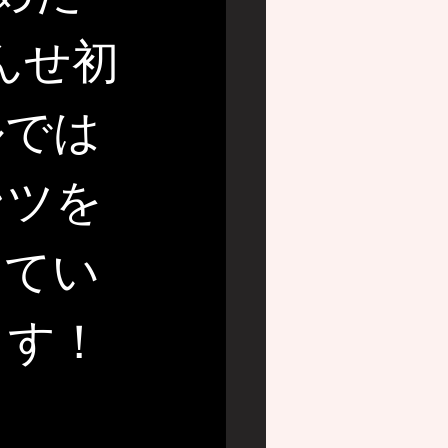
んせ初
ルでは
ンツを
めてい
ます！