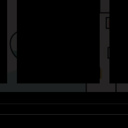
事業所仮移転のお知らせ
攻め
平素は格別のご高配を賜り厚く御
コロ
礼申し上げます。 コロナ禍での
域情
業務効率化を図る為、2021年4月
方々
30日をもって東京事務所を下記
どの