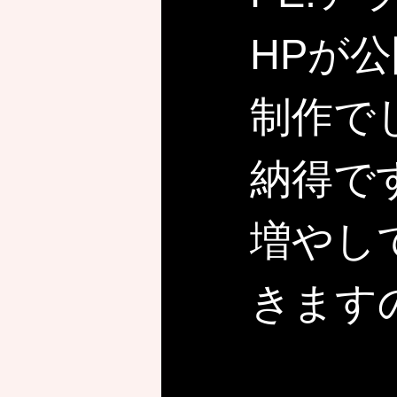
HPが
制作で
納得で
増やし
きます