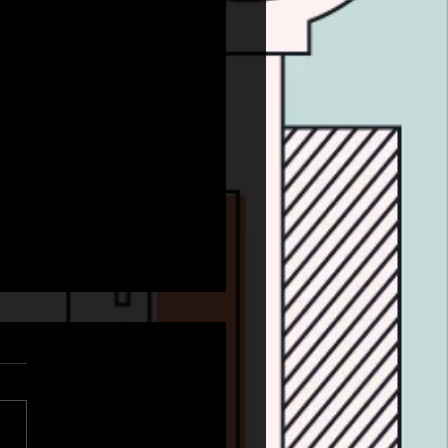
の事業拡大
ナ禍での事業予測・・・、地
報を一歩一歩、直接生活者の
に届ける私達にとっては今後
ような戦略で臨むのか、また