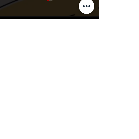
事業所仮移転のお知らせ
攻めの事業拡大
平素は格別のご高配を賜り厚
コロナ禍での事業
く御礼申し上げます。 コロナ
測・・・、地域情
コメント
禍での業務効率化を図る為、
歩、直接生活者の
2021年4月30日をもって東京
る私達にとっては
事務所を下記住所に仮移転い
うな戦略で臨むの
コメントを追加…
たします。 〒370-0042 群馬
れだけ速く発展さ
県高崎市貝沢町496-1 ポスト
かは非常に考えさ
エクスプレス株式会社 内...
題です。 そんな
存のリソースまた
運営会社
PE.アライアンス株式会社
になり得る要素を
〒370-0042
てみればありました！
群馬県高崎市貝沢町496-1
​（ポストエクスプレス （株）内）