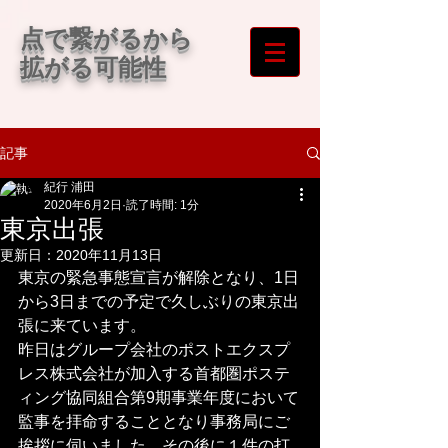
​点で繋がるから
拡がる可能性
記事
紀行 浦田
2020年6月2日
読了時間: 1分
東京出張
更新日：
2020年11月13日
東京の緊急事態宣言が解除となり、1日
から3日までの予定で久しぶりの東京出
張に来ています。
昨日はグループ会社のポストエクスプ
レス株式会社が加入する首都圏ポステ
ィング協同組合第9期事業年度において
監事を拝命することとなり事務局にご
挨拶に伺いました。その後に１件の打